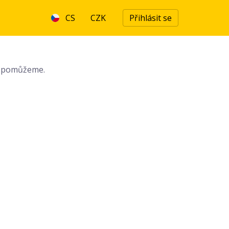
CS
CZK
Přihlásit se
ám pomůžeme.