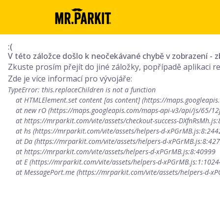
:(
V této záložce došlo k neočekávané chybě v zobrazení -
Zkuste prosím přejít do jiné záložky, popřípadě aplikaci
Zde je více informací pro vývojáře:
TypeError: this.replaceChildren is not a function

    at HTMLElement.set content [as content] (https://maps.googleapis.com/maps-api-v3/api/js/65/12f/marker.js:106:163)

    at new rO (https://maps.googleapis.com/maps-api-v3/api/js/65/12f/marker.js:102:274)

    at https://mrparkit.com/vite/assets/checkout-success-DXfnRsMh.js:88:642

    at hs (https://mrparkit.com/vite/assets/helpers-d-xPGrMB.js:8:24423)

    at Da (https://mrparkit.com/vite/assets/helpers-d-xPGrMB.js:8:42749)

    at https://mrparkit.com/vite/assets/helpers-d-xPGrMB.js:8:40999

    at E (https://mrparkit.com/vite/assets/helpers-d-xPGrMB.js:1:10244)

    at MessagePort.me (https://mrparkit.com/vite/assets/helpers-d-