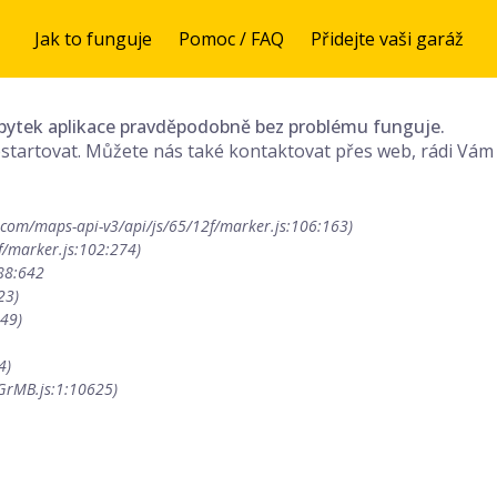
Jak to funguje
Pomoc / FAQ
Přidejte vaši garáž
 zbytek aplikace pravděpodobně bez problému funguje.
 restartovat. Můžete nás také kontaktovat přes web, rádi V
xPGrMB.js:1:10625)