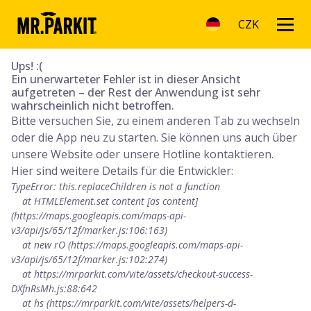
CZK
Ups! :(
Ein unerwarteter Fehler ist in dieser Ansicht
aufgetreten – der Rest der Anwendung ist sehr
wahrscheinlich nicht betroffen.
Bitte versuchen Sie, zu einem anderen Tab zu wechseln
oder die App neu zu starten. Sie können uns auch über
unsere Website oder unsere Hotline kontaktieren.
Hier sind weitere Details für die Entwickler:
TypeError: this.replaceChildren is not a function

    at HTMLElement.set content [as content] 
(https://maps.googleapis.com/maps-api-
v3/api/js/65/12f/marker.js:106:163)

    at new rO (https://maps.googleapis.com/maps-api-
v3/api/js/65/12f/marker.js:102:274)

    at https://mrparkit.com/vite/assets/checkout-success-
DXfnRsMh.js:88:642

    at hs (https://mrparkit.com/vite/assets/helpers-d-