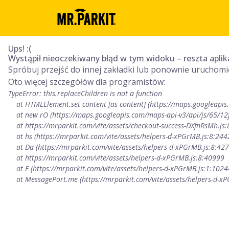
Ups! :(
Wystąpił nieoczekiwany błąd w tym widoku – reszta aplik
Spróbuj przejść do innej zakładki lub ponownie uruchomić
Oto więcej szczegółów dla programistów:
TypeError: this.replaceChildren is not a function

    at HTMLElement.set content [as content] (https://maps.googleapis.com/maps-api-v3/api/js/65/12f/marker.js:106:163)

    at new rO (https://maps.googleapis.com/maps-api-v3/api/js/65/12f/marker.js:102:274)

    at https://mrparkit.com/vite/assets/checkout-success-DXfnRsMh.js:88:642

    at hs (https://mrparkit.com/vite/assets/helpers-d-xPGrMB.js:8:24423)

    at Da (https://mrparkit.com/vite/assets/helpers-d-xPGrMB.js:8:42749)

    at https://mrparkit.com/vite/assets/helpers-d-xPGrMB.js:8:40999

    at E (https://mrparkit.com/vite/assets/helpers-d-xPGrMB.js:1:10244)

    at MessagePort.me (https://mrparkit.com/vite/assets/helpers-d-