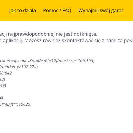
Jak to działa
Pomoc / FAQ
Wynajmij swój garaż
acji najprawdopodobniej nie jest dotknięta.
 aplikację. Możesz również skontaktować się z nami za pośre
xPGrMB.js:1:10625)