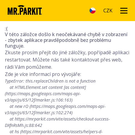
CZK
:(
V této záložce došlo k neočekávané chybě v zobrazení
- zbytek aplikace pravděpodobně bez problému
funguje.
Zkuste prosím přejít do jiné záložky, popřípadě aplikaci
restartovat. Můžete nás také kontaktovat přes web,
rádi Vám pomůžeme.
Zde je více informací pro vývojáře:
TypeError: this.replaceChildren is not a function

    at HTMLElement.set content [as content] 
(https://maps.googleapis.com/maps-api-
v3/api/js/65/12f/marker.js:106:163)

    at new rO (https://maps.googleapis.com/maps-api-
v3/api/js/65/12f/marker.js:102:274)

    at https://mrparkit.com/vite/assets/checkout-success-
DXfnRsMh.js:88:642

    at hs (https://mrparkit.com/vite/assets/helpers-d-