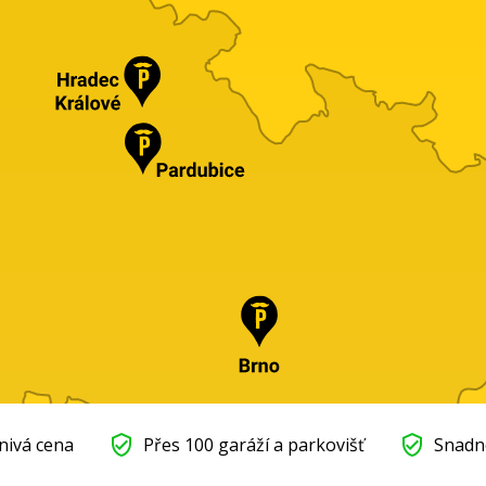
nivá cena
Přes 100 garáží a parkovišť
Snadn