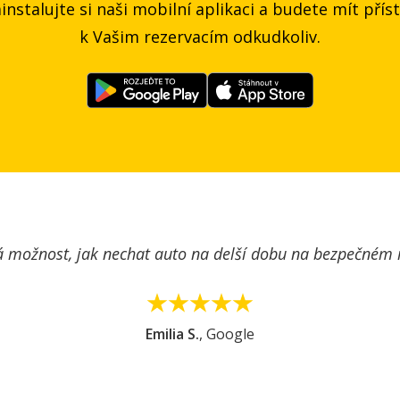
instalujte si naši mobilní aplikaci a budete mít přís
k Vašim rezervacím odkudkoliv.
velmi dobře dostupné, jednoduchý příjezd i odjezd, výbor
 MR.PARKIT využívám často, aplikace velmi uživatelsky pří
Vladimíra S.
, Google