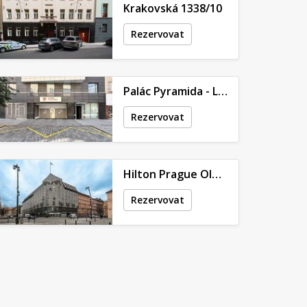
Krakovská 1338/10
Rezervovat
Palác Pyramida - Londýnská 452/79
Rezervovat
Hilton Prague Old Town - V Celnici 2079/7
Rezervovat