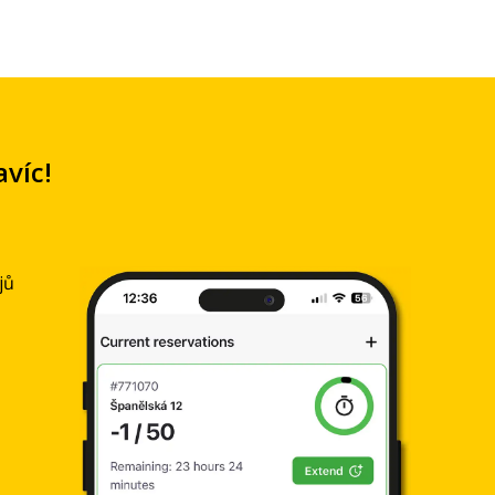
avíc!
jů