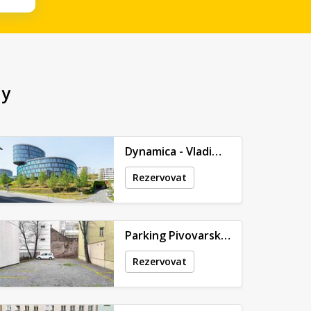
hy
Dynamica - Vladimíra Kobranova
Rezervovat
Parking Pivovarská 11
Rezervovat