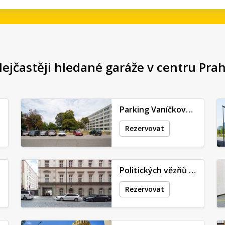
ejčastěji hledané garáže v centru Pra
Parking Vaníčkova 315/7
Rezervovat
Politických vězňů 909/4
Rezervovat