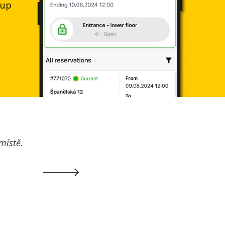
tup
ná lokalita.
větivá.
Next