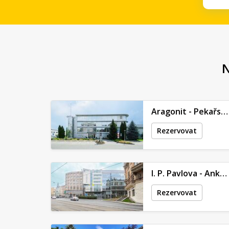
N
Aragonit - Pekařská 635/6
Rezervovat
I. P. Pavlova - Ankora - Kateřinská 465/42
Rezervovat