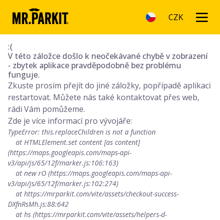
CZK
:(
V této záložce došlo k neočekávané chybě v zobrazení
- zbytek aplikace pravděpodobně bez problému
funguje.
Zkuste prosím přejít do jiné záložky, popřípadě aplikaci
restartovat. Můžete nás také kontaktovat přes web,
rádi Vám pomůžeme.
Zde je více informací pro vývojáře:
TypeError: this.replaceChildren is not a function

    at HTMLElement.set content [as content] 
(https://maps.googleapis.com/maps-api-
v3/api/js/65/12f/marker.js:106:163)

    at new rO (https://maps.googleapis.com/maps-api-
v3/api/js/65/12f/marker.js:102:274)

    at https://mrparkit.com/vite/assets/checkout-success-
DXfnRsMh.js:88:642

    at hs (https://mrparkit.com/vite/assets/helpers-d-