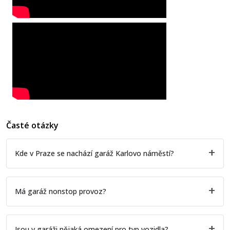
Časté otázky
Kde v Praze se nachází garáž Karlovo náměstí?
Má garáž nonstop provoz?
Jsou v garáži nějaká omezení pro typ vozidla?