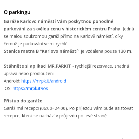
O parkingu
Garáže Karlovo náměstí Vám poskytnou pohodlné
parkování za skvělou cenu v historickém centru Prahy.
Jedná
se malou soukromou garáž přímo na Karlově náměstí, díky
čemuž je parkování velmi rychlé.
Stanice metra B "Karlovo náměstí"
je vzdálena pouze
130 m.
Stáhněte si aplikaci MR.PARKIT
- rychlejší rezervace, snadná
úprava nebo prodloužení.
Android:
https://mrpk.it/android
iOS:
https://mrpk.it/ios
Přístup do garáže
Garáž má recepci (06:00–⁠24:00). Po příjezdu Vám bude asistovat
recepce, která se nachází v průjezdu po levé straně.