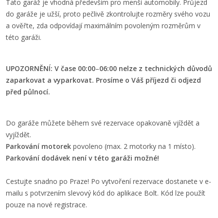
Tato garáž je vhodná především pro menší automobily. Průjezd
do garáže je užší, proto pečlivě zkontrolujte rozměry svého vozu
a ověřte, zda odpovídají maximálním povoleným rozměrům v
této garáži.
UPOZORNĚNÍ: V čase 00:00
–⁠
06:00 nelze z technických důvodů
zaparkovat a vyparkovat. Prosíme o Váš příjezd či odjezd
před půlnocí.
Do garáže můžete během své rezervace opakovaně vjíždět a
vyjíždět.
Parkování motorek
povoleno (max. 2 motorky na 1 místo).
Parkování dodávek není v této garáži možné!
Cestujte snadno po Praze! Po vytvoření rezervace dostanete v e-
mailu s potvrzením slevový kód do aplikace Bolt. Kód lze použít
pouze na nové registrace.