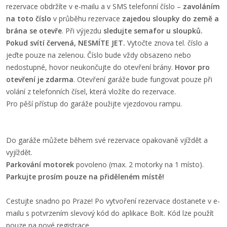
rezervace obdržíte v e-mailu a v SMS telefonní číslo –⁠
zavoláním
na toto číslo
v průběhu rezervace
zajedou sloupky do země a
brána se otevře
. Při výjezdu
sledujte semafor u sloupků.
Pokud svítí červená, NESMÍTE JET.
Vytočte znova tel. číslo a
jeďte pouze na zelenou. Číslo bude vždy obsazeno nebo
nedostupné, hovor neukončujte do otevření brány.
Hovor pro
otevření je zdarma
. Otevření garáže bude fungovat pouze při
volání z telefonních čísel, která vložíte do rezervace.
Pro pěší přístup do garáže použijte vjezdovou rampu.
Do garáže můžete během své rezervace opakovaně vjíždět a
vyjíždět.
Parkování motorek
povoleno (max. 2 motorky na 1 místo).
Parkujte prosím pouze na přiděleném místě!
Cestujte snadno po Praze! Po vytvoření rezervace dostanete v e-
mailu s potvrzením slevový kód do aplikace Bolt. Kód lze použít
pouze na nové registrace.