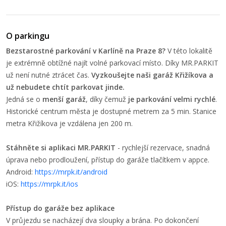
O parkingu
Bezstarostné parkování v Karlíně na Praze 8?
V této lokalitě
je extrémně obtížné najít volné parkovací místo.
Díky MR.PARKIT
už není nutné ztrácet čas.
Vyzkoušejte naši garáž Křižíkova a
už nebudete chtít parkovat jinde.
Jedná se o
menší garáž
, díky čemuž
je parkování velmi rychlé
.
Historické centrum města je dostupné metrem za 5 min. Stanice
metra Křižíkova je vzdálena jen 200 m.
Stáhněte si aplikaci MR.PARKIT
- rychlejší rezervace, snadná
úprava nebo prodloužení, přístup do garáže tlačítkem v appce.
Android:
https://mrpk.it/android
iOS:
https://mrpk.it/ios
Přístup do garáže bez aplikace
V průjezdu se nacházejí dva sloupky a brána. Po dokončení