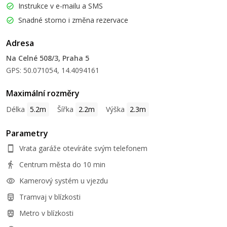
Instrukce v e-mailu a SMS
Snadné storno i změna rezervace
Adresa
Na Celné 508/3, Praha 5
GPS: 50.071054, 14.4094161
Maximální rozměry
Délka
5.2m
Šířka
2.2m
Výška
2.3m
Parametry
Vrata garáže otevíráte svým telefonem
Centrum města do 10 min
Kamerový systém u vjezdu
Tramvaj v blízkosti
Metro v blízkosti