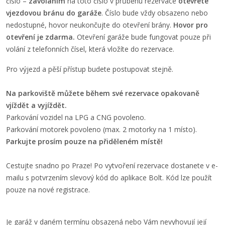
číslo –⁠
zavoláním
na toto číslo v průběhu rezervace
otevřete
vjezdovou bránu do garáže
. Číslo bude vždy obsazeno nebo
nedostupné, hovor neukončujte do otevření brány.
Hovor pro
otevření je zdarma.
Otevření garáže bude fungovat pouze při
volání z telefonních čísel, která vložíte do rezervace.
Pro výjezd a pěší přístup budete postupovat stejně.
Na parkoviště můžete během své rezervace opakovaně
vjíždět a vyjíždět.
Parkování vozidel na LPG a CNG povoleno.
Parkování motorek povoleno (max. 2 motorky na 1 místo).
Parkujte prosím pouze na přiděleném místě!
Cestujte snadno po Praze! Po vytvoření rezervace dostanete v e-
mailu s potvrzením slevový kód do aplikace Bolt. Kód lze použít
pouze na nové registrace.
Je garáž v daném termínu obsazená nebo Vám nevyhovují její