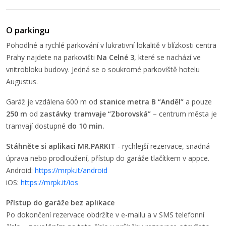
O parkingu
Pohodlné a rychlé parkování v lukrativní lokalitě v blízkosti centra
Prahy najdete na parkovišti
Na Celné 3
, které se nachází ve
vnitrobloku budovy. Jedná se o soukromé parkoviště hotelu
Augustus.
Garáž je vzdálena 600 m od
stanice metra B “Anděl”
a pouze
250 m
od
zastávky tramvaje “Zborovská”
–⁠ centrum města je
tramvají dostupné
do 10 min.
Stáhněte si aplikaci MR.PARKIT
- rychlejší rezervace, snadná
úprava nebo prodloužení, přístup do garáže tlačítkem v appce.
Android:
https://mrpk.it/android
iOS:
https://mrpk.it/ios
Přístup do garáže bez aplikace
Po dokončení rezervace obdržíte v e-mailu a v SMS telefonní