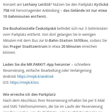
Konzert am
Letňany Letiště
? Nutzen Sie den Parkplatz
Kytlická
758
mit hervorragender Anbindung –
das Gelände ist nur etwa
10 Gehminuten entfernt.
Die Bushaltestelle Českolipská
befindet sich nur 3 Gehminuten
vom Parkplatz entfernt. Von dort gelangen Sie in wenigen
Minuten mit dem Bus zur
U-Bahn-Station Střížkov
, sodass Sie
das
Prager Stadtzentrum
in etwa
20 Minuten
erreichen
können.
Laden Sie die MR.PARKIT-App herunter
– schnellere
Reservierung, einfache Bearbeitung oder Verlängerung.
Android:
https://mrpk.it/android
iOS:
https://mrpk.it/ios
Wie erreiche ich den Parkplatz
Nach dem Abschluss Ihrer Reservierung erhalten Sie per E-Mail
und SMS Telefonnummern, die Sie im Laufe der Reservierung