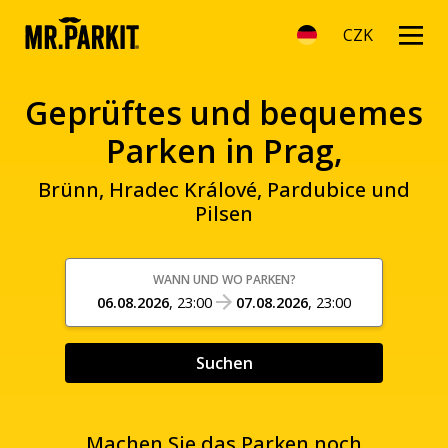
CZK
Geprüftes und bequemes
Parken in Prag,
Brünn, Hradec Králové, Pardubice und
Pilsen
WANN UND WO PARKEN?
06.08.2026
,
23:00
07.08.2026
,
23:00
Suchen
Machen Sie das Parken noch