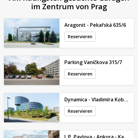
im Zentrum von Prag
Aragonit - Pekařská 635/6
Reservieren
Parking Vaníčkova 315/7
Reservieren
Dynamica - Vladimíra Kobranova
Reservieren
I. P. Pavlova - Ankora - Kateřinská 465/42