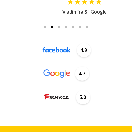
Vladimíra S.
, Google
4.9
4.7
5.0