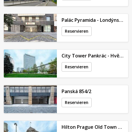
Palác Pyramida - Londýnská 452/79
Reservieren
City Tower Pankrác - Hvězdova 1689/2a
Reservieren
Panská 854/2
Reservieren
Hilton Prague Old Town - V Celnici 2079/7