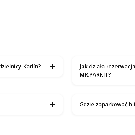
+
zielnicy Karlín?
Jak działa rezerwacj
MR.PARKIT?
+
Gdzie zaparkować bli
Křižíkova