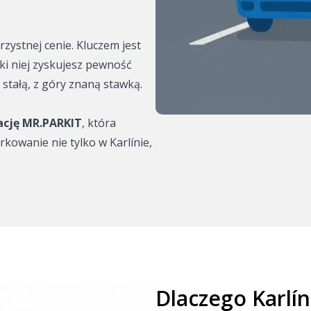
ena
zystnej cenie. Kluczem jest
gdzie
ki niej zyskujesz pewność
stałą, z góry znaną stawką.
zaparkować?
ację MR.PARKIT
, która
 zaparkować?
kowanie nie tylko w Karlínie,
dzie
zie zaparkować?
: współpraca z
rking z
Dlaczego Karlín
a samochodów