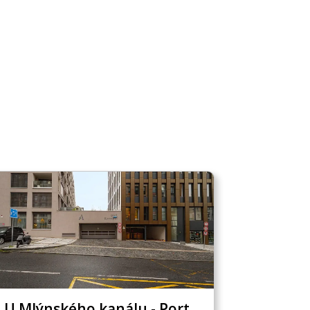
U Mlýnského kanálu - Port