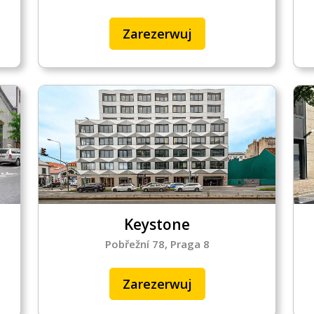
Zarezerwuj
Keystone
Pobřežní 78, Praga 8
Zarezerwuj