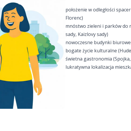
położenie w odległości spacer
Florenc)
mnóstwo zieleni i parków do 
em w Pradze
sady, Kaizlovy sady)
nowoczesne budynki biurowe i
lźnie
bogate życie kulturalne (
Hudeb
świetna gastronomia (
Spojka
R)
lukratywna lokalizacja mieszk
araż