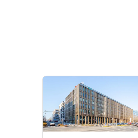
O firmie
Wszystko o MR
Dokumenty pra
Kontakt
Polityka cookies
Ochrona danyc
Nota prawna
Zarez