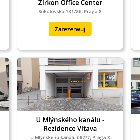
Zirkon Office Center
Sokolovská 131/86, Praga 8
CS
DE
Zarezerwuj
U Mlýnského kanálu -
Rezidence Vltava
U Mlýnského kanálu 687/7, Praga 8