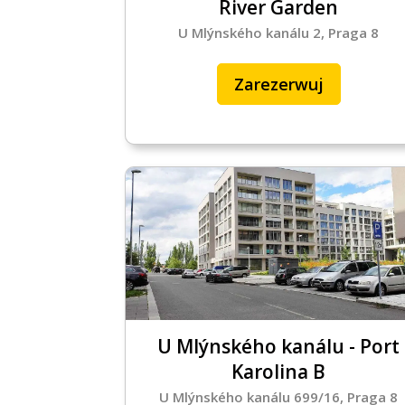
River Garden
U Mlýnského kanálu 2, Praga 8
EN
Zarezerwuj
U Mlýnského kanálu - Port
Karolina B
U Mlýnského kanálu 699/16, Praga 8