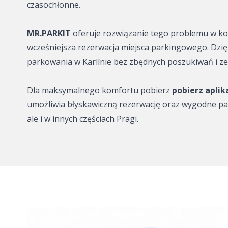
czasochłonne.
Parking - O2 ar
MR.PARKIT
oferuje rozwiązanie tego problemu w kor
Plac Wacława – 
wcześniejsza rezerwacja miejsca parkingowego. Dzię
zaparkować?
parkowania w Karlínie bez zbędnych poszukiwań i ze 
Karlín – gdzie 
Dla maksymalnego komfortu pobierz
pobierz aplik
Smíchov - gdzie
umożliwia błyskawiczną rezerwację oraz wygodne par
ale i w innych częściach Pragi.
Mała Strona – g
zaparkować?
Holešovice – gd
Hotele i noclegi
MR.PARKIT
park2charge: Pa
ładowaniem dl