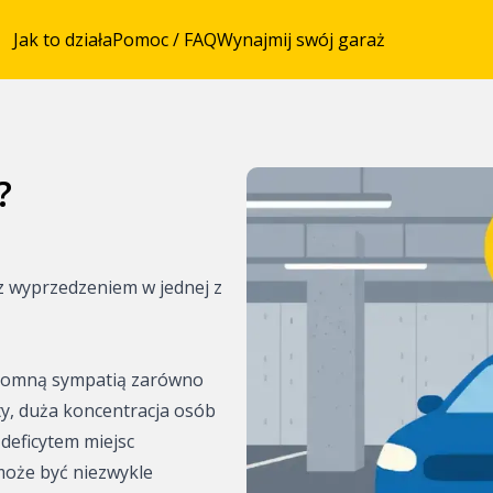
Jak to działa
Pomoc / FAQ
Wynajmij swój garaż
?
owania z
z wyprzedzeniem w jednej z
ze
entrum Pragi
ogromną sympatią zarówno
ty, duża koncentracja osób
eżach Pragi
deficytem miejsc
entrum Brna
może być niezwykle