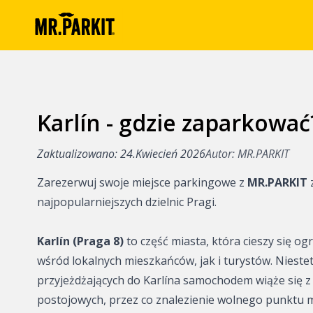
Karlín - gdzie zaparkować
Artykuły
Korzyści z park
Zaktualizowano: 24.Kwiecień 2026
Autor: MR.PARKIT
MR.PARKIT
Zarezerwuj swoje miejsce parkingowe z
MR.PARKIT
Parking w Prad
najpopularniejszych dzielnic Pragi.
Parkowanie w c
Karlín (Praga 8)
to część miasta, która cieszy się 
wśród lokalnych mieszkańców, jak i turystów. Nieste
Parking na obrz
przyjeżdżających do Karlína samochodem wiąże się z 
Parkowanie w c
postojowych, przez co znalezienie wolnego punktu 