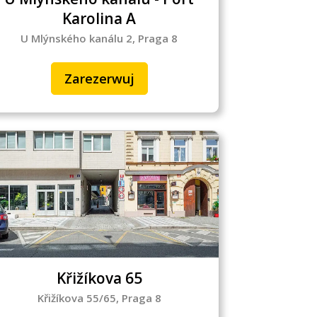
Karolina A
U Mlýnského kanálu 2, Praga 8
Zarezerwuj
Křižíkova 65
Křižíkova 55/65, Praga 8