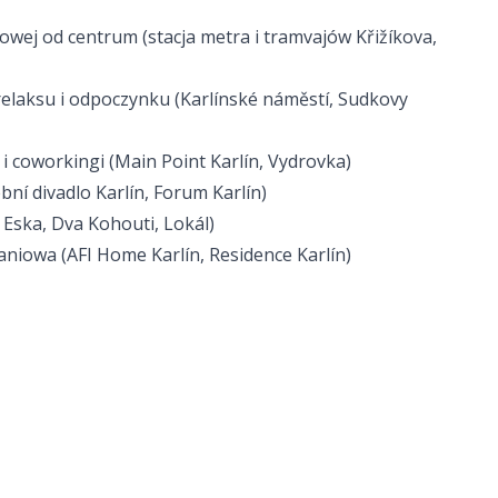
owej od centrum (stacja metra i tramvajów Křižíkova,
relaksu i odpoczynku (Karlínské náměstí, Sudkovy
 coworkingi (Main Point Karlín, Vydrovka)
ní divadlo Karlín
,
Forum Karlín
)
,
Eska
,
Dva Kohouti
,
Lokál
)
aniowa (AFI Home Karlín, Residence Karlín)