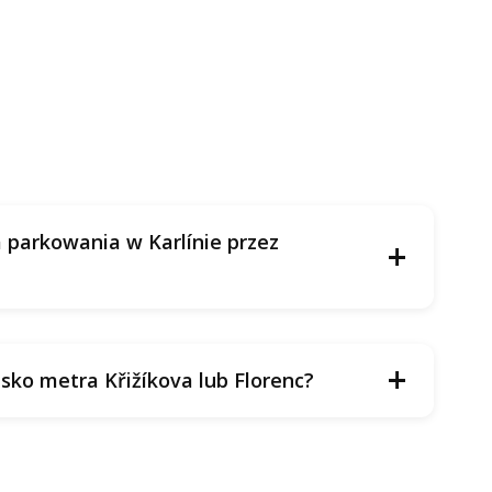
a parkowania w Karlínie przez
+
+
sko metra Křižíkova lub Florenc?