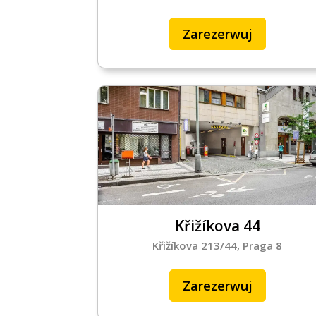
Zarezerwuj
Křižíkova 44
Křižíkova 213/44, Praga 8
Zarezerwuj