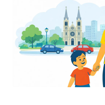
elektrycznych
Parking dla firm
Transport metr
Parkowanie w Pi
Park & Ride (P+
Dla klientów
Jak to działa
Pomoc / FAQ
Wynajmij swój g