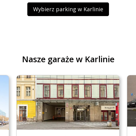
Wybierz parking w Karlinie
.PARKIT
wnicze
Nasze garaże w Karlinie
h osobowych
erwuj