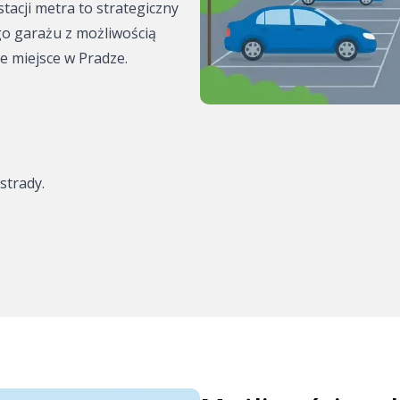
acji metra to strategiczny
ena
o garażu z możliwością
 miejsce w Pradze.
gdzie
zaparkować?
 zaparkować?
strady.
dzie
zie zaparkować?
: współpraca z
rking z
a samochodów