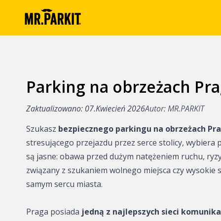
Parking na obrzeżach Pra
Artykuły
Korzyści z park
Zaktualizowano: 07.Kwiecień 2026
Autor: MR.PARKIT
MR.PARKIT
Szukasz
bezpiecznego parkingu na obrzeżach Pra
Parking w Prad
stresującego przejazdu przez serce stolicy, wybiera
są jasne: obawa przed dużym natężeniem ruchu, ryzy
Parkowanie w c
związany z szukaniem wolnego miejsca czy wysokie 
samym sercu miasta.
Parking na obrz
Parkowanie w c
Praga posiada
jedną z najlepszych sieci komunika