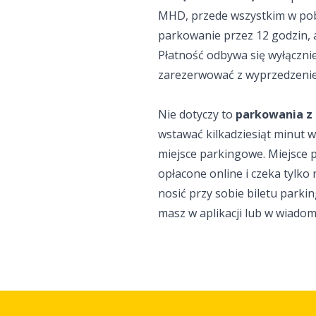
MHD, przede wszystkim w pobl
parkowanie przez 12 godzin, 
Płatność odbywa się wyłączni
.PARKIT
zarezerwować z wyprzedzeni
wnicze
Nie dotyczy to
parkowania z
wstawać kilkadziesiąt minut w
miejsce parkingowe. Miejsce
opłacone online i czeka tylko 
nosić przy sobie biletu park
h osobowych
masz w aplikacji lub w wiadomo
erwuj