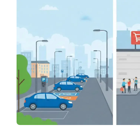
elektrycznych
Parking dla firm
Transport metr
Parkowanie w Pi
Park & Ride (P+
Dla klientów
Jak to działa
Pomoc / FAQ
Wynajmij swój g