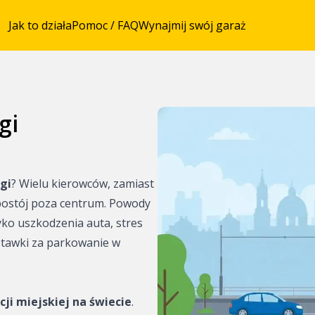
Jak to działa
Pomoc / FAQ
Wynajmij swój garaż
gi
owania z
gi
? Wielu kierowców, zamiast
ze
 postój poza centrum. Powody
ko uszkodzenia auta, stres
entrum Pragi
stawki za parkowanie w
eżach Pragi
entrum Brna
cji miejskiej na świecie
.