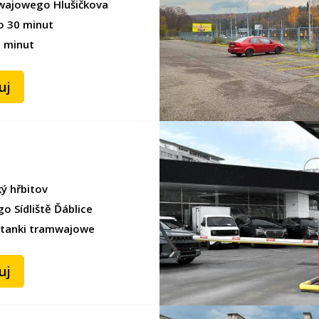
mwajowego Hlušičkova
o 30 minut
5 minut
uj
ký hřbitov
 Sídliště Ďáblice
stanki tramwajowe
uj