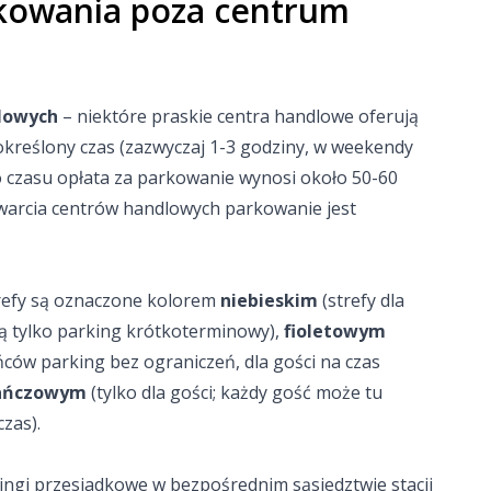
kowania poza centrum
dlowych
– niektóre praskie centra handlowe oferują
kreślony czas (zazwyczaj 1-3 godziny, w weekendy
o czasu opłata za parkowanie wynosi około 50-60
warcia centrów handlowych parkowanie jest
refy są oznaczone kolorem
niebieskim
(strefy dla
ją tylko parking krótkoterminowy),
fioletowym
ńców parking bez ograniczeń, dla gości na czas
ańczowym
(tylko dla gości; każdy gość może tu
zas).
ingi przesiadkowe w bezpośrednim sąsiedztwie stacji