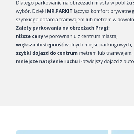
Dlatego parkowanie na obrzeżach miasta w pobliżu st
Parking - O2 ar
wybór. Dzięki
MR.PARKIT
łączysz komfort prywatneg
szybkiego dotarcia tramwajem lub metrem w dowolne
Plac Wacława – 
Zalety parkowania na obrzeżach Pragi:
zaparkować?
niższe ceny
w porównaniu z centrum miasta,
Karlín – gdzie 
większa dostępność
wolnych miejsc parkingowych,
szybki dojazd do centrum
metrem lub tramwajem,
Smíchov - gdzie
mniejsze natężenie ruchu
i łatwiejszy dojazd z auto
Mała Strona – g
zaparkować?
Holešovice – gd
Hotele i noclegi
MR.PARKIT
park2charge: Pa
ładowaniem dl