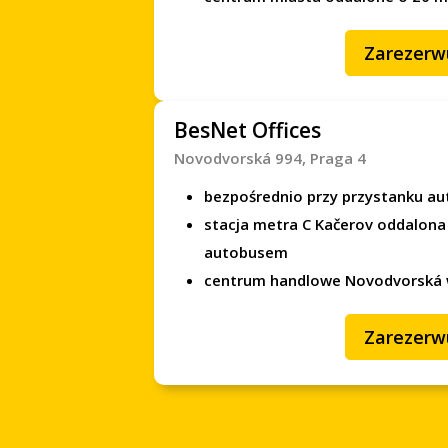
Zarezerw
BesNet Offices
Novodvorská 994, Praga 4
bezpośrednio przy przystanku a
stacja metra C Kačerov oddalona
autobusem
centrum handlowe Novodvorská w
Zarezerw