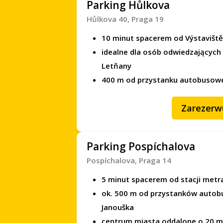
Parking Hůlkova
Hůlkova 40, Praga 19
10 minut spacerem od Výstavišt
idealne dla osób odwiedzających
Letňany
400 m od przystanku autobusow
Zarezerw
Parking Pospíchalova
Pospíchalova, Praga 14
5 minut spacerem od stacji metr
ok. 500 m od przystanków autob
Janouška
centrum miasta oddalone o 20 m