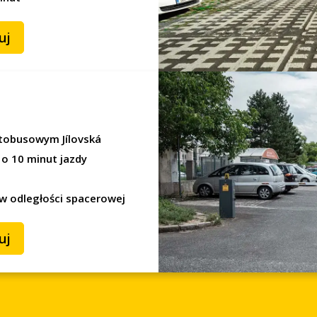
uj
utobusowym Jílovská
 o 10 minut jazdy
 odległości spacerowej
uj