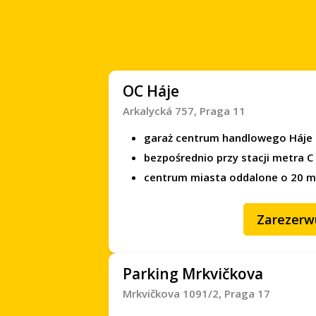
EN
OC Háje
Arkalycká 757, Praga 11
garaż centrum handlowego Háje
bezpośrednio przy stacji metra C
centrum miasta oddalone o 20 m
Zarezerw
Parking Mrkvičkova
Mrkvičkova 1091/2, Praga 17