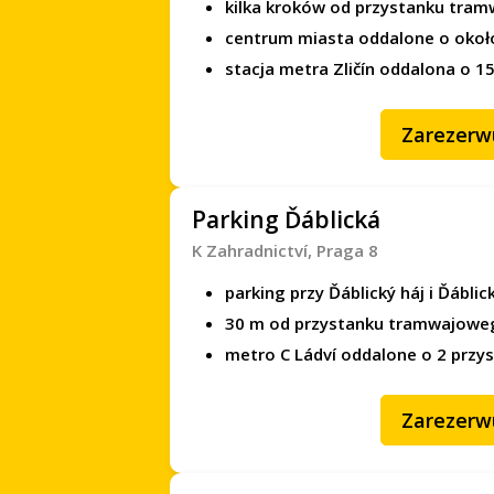
kilka kroków od przystanku tra
centrum miasta oddalone o okoł
stacja metra Zličín oddalona o 1
Zarezerw
Parking Ďáblická
K Zahradnictví, Praga 8
parking przy Ďáblický háj i Ďáblic
30 m od przystanku tramwajowego
metro C Ládví oddalone o 2 przy
Zarezerw