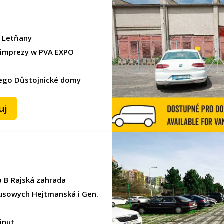
ě Letňany
 imprezy w PVA EXPO
ego Důstojnické domy
uj
a B Rajská zahrada
usowych Hejtmanská i Gen.
inut