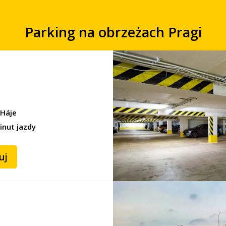
DE
CS
Parking na obrzeżach Pragi
 Háje
inut jazdy
uj