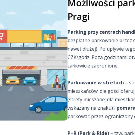
Możliwości par
Pragi
Parking przy centrach han
em w Pradze
bezpłatne parkowanie przez o
lźnie
nawet dłużej). Po upływie teg
CZK/godz. Poza godzinami ot
R)
całkowicie zabronione.
Parkowanie w strefach
– st
mieszkańców; dla gości oferu
(strefy mieszane; dla mieszka
wskazany na znaku) i
pomar
parkować przez ograniczony c
araż
P+R (Park & Ride)
– tzw. park