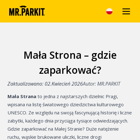
Mała Strona – gdzie
Artykuły
zaparkować?
Korzyści z park
MR.PARKIT
Zaktualizowano: 02.Kwiecień 2026
Autor: MR.PARKIT
Parking w Prad
Mała Strana
to jedna z najstarszych dzielnic Pragi,
Parkowanie w c
wpisana na listę światowego dziedzictwa kulturowego
UNESCO. Ze względu na swoją fascynującą historię i liczne
Parking na obrz
zabytki, każdego dnia przyciąga tysiące odwiedzających.
Gdzie zaparkować na Małej Stranie? Duże natężenie
Parkowanie w c
ruchu, wąskie brukowane uliczki, liczne drogi