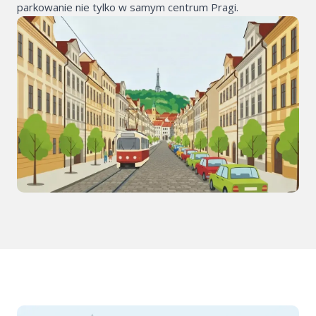
parkowanie nie tylko w samym centrum Pragi.
elektrycznych
Parking dla firm
Transport metr
Parkowanie w Pi
Park & Ride (P+
Dla klientów
Jak to działa
Pomoc / FAQ
Wynajmij swój g