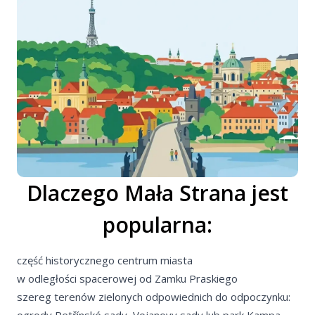
O firmie
Wszystko o MR
Dokumenty pra
Kontakt
Polityka cookies
Dlaczego Mała Strana jest
Ochrona danyc
popularna:
Nota prawna
część historycznego centrum miasta
w odległości spacerowej od Zamku Praskiego
Zarez
szereg terenów zielonych odpowiednich do odpoczynku:
ogrody Petřínské sady, Vojanovy sady lub park Kampa