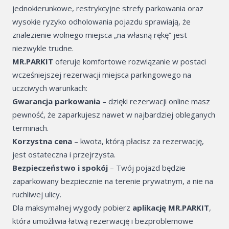
jednokierunkowe, restrykcyjne strefy parkowania oraz
Parking - O2 ar
wysokie ryzyko odholowania pojazdu sprawiają, że
znalezienie wolnego miejsca „na własną rękę” jest
Plac Wacława – 
zaparkować?
niezwykle trudne.
MR.PARKIT
oferuje komfortowe rozwiązanie w postaci
Karlín – gdzie 
wcześniejszej rezerwacji miejsca parkingowego na
uczciwych warunkach:
Smíchov - gdzie
Gwarancja parkowania
– dzięki rezerwacji online masz
pewność, że zaparkujesz nawet w najbardziej obleganych
Mała Strona – g
terminach.
zaparkować?
Korzystna cena
– kwota, którą płacisz za rezerwację,
jest ostateczna i przejrzysta.
Holešovice – gd
Bezpieczeństwo i spokój
– Twój pojazd będzie
Hotele i noclegi
zaparkowany bezpiecznie na terenie prywatnym, a nie na
MR.PARKIT
ruchliwej ulicy.
Dla maksymalnej wygody pobierz
aplikację MR.PARKIT
,
park2charge: Pa
która umożliwia łatwą rezerwację i bezproblemowe
ładowaniem dl