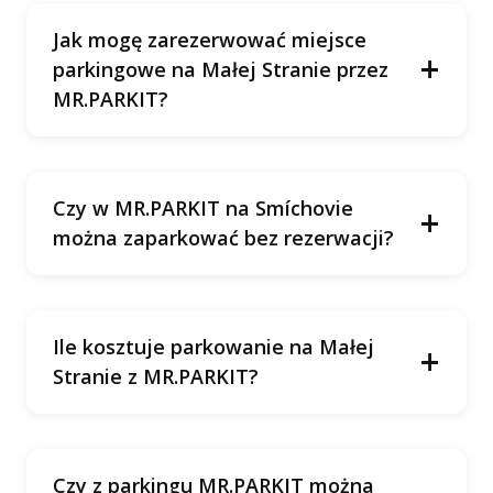
Jak mogę zarezerwować miejsce
+
parkingowe na Małej Stranie przez
MR.PARKIT?
aplikacji MR.PARKIT
Czy w MR.PARKIT na Smíchovie
+
stronie
można zaparkować bez rezerwacji?
internetowej
Ile kosztuje parkowanie na Małej
+
Stranie z MR.PARKIT?
Czy z parkingu MR.PARKIT można