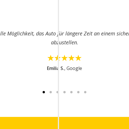
tz ist sehr gut erreichbar, die An- und Abfahrt ist unkomp
ervorragend. Ich nutze die Dienste von MR.PARKIT häufig, 
sehr benutzerfreundlich.
Vladimíra S.
, Google