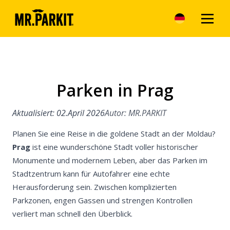
Parken in Prag
Artikel
Vorteile des Pa
Aktualisiert: 02.April 2026
Autor: MR.PARKIT
MR.PARKIT
Planen Sie eine Reise in die goldene Stadt an der Moldau?
Parken in Prag
Prag
ist eine wunderschöne Stadt voller historischer
Monumente und modernem Leben, aber das Parken im
Parken im Zent
Stadtzentrum kann für Autofahrer eine echte
Herausforderung sein. Zwischen komplizierten
Parken am Stad
Parkzonen, engen Gassen und strengen Kontrollen
verliert man schnell den Überblick.
Parken im Zent