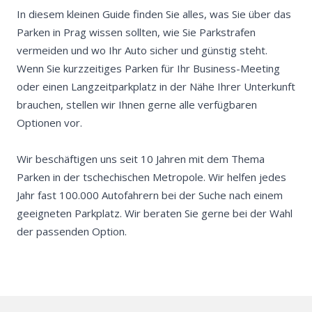
In diesem kleinen Guide finden Sie alles, was Sie über das
O2 Arena - wo 
Parken in Prag wissen sollten, wie Sie Parkstrafen
parken?
vermeiden und wo Ihr Auto sicher und günstig steht.
Wenzelsplatz –
Wenn Sie kurzzeitiges Parken für Ihr Business-Meeting
parken?
oder einen Langzeitparkplatz in der Nähe Ihrer Unterkunft
brauchen, stellen wir Ihnen gerne alle verfügbaren
Karlín - wo kan
Optionen vor.
Smíchov – wo k
Wir beschäftigen uns seit 10 Jahren mit dem Thema
Parken in der tschechischen Metropole. Wir helfen jedes
Die Kleinseite 
parken?
Jahr fast 100.000 Autofahrern bei der Suche nach einem
geeigneten Parkplatz. Wir beraten Sie gerne bei der Wahl
Holešovice – w
der passenden Option.
parken?
Hotels und Unte
Zusammenarbeit
MR.PARKIT