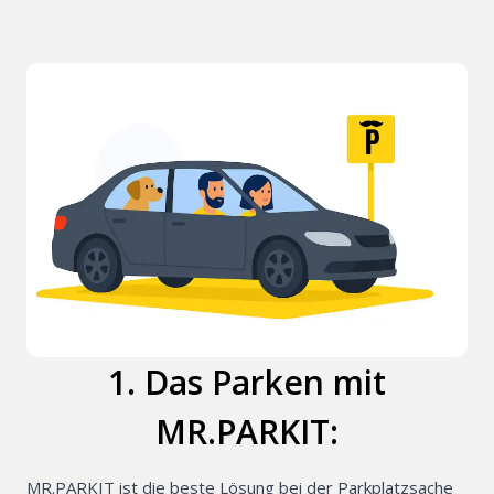
park2charge: Pa
Ladestation für
Parken für Unt
Transport mit d
Prag
Parken in Pilsen
Park & Ride (P+
MR.PARKIT Gar
Parkplätze?
1. Das Parken mit
MR.PARKIT:
Für Kunden
Wie es funktioni
MR.PARKIT ist die beste Lösung bei der Parkplatzsache